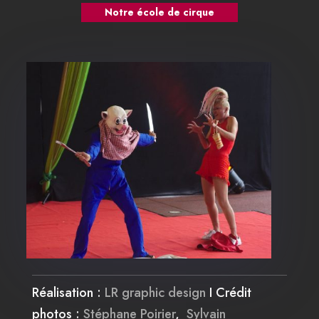
Notre école de cirque
Réalisation :
LR graphic design
I Crédit
photos :
Stéphane Poirier
,
Sylvain