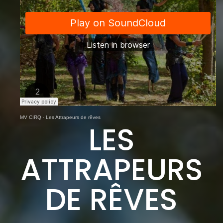
MV CIRQ
·
Les Attrapeurs de rêves
LES
ATTRAPEURS
DE RÊVES